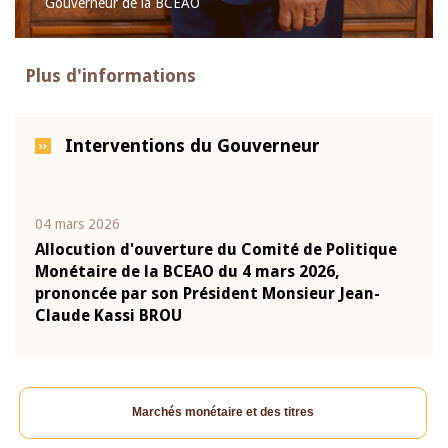
Gouverneur de la BCEAO
Plus d'informations
Interventions du Gouverneur
04 mars 2026
22 ju
que
Allocution d'ouverture du Comité de Politique
Mot 
Monétaire de la BCEAO du 4 mars 2026,
Kass
-
prononcée par son Président Monsieur Jean-
prés
Claude Kassi BROU
BCE
Marchés monétaire et des titres