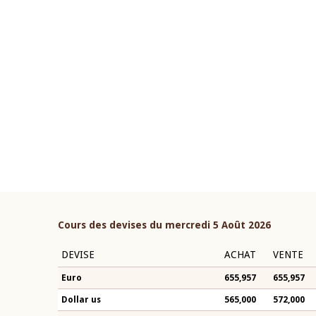
22 juillet 2026
ouverture du Comité de
Mot introductif du Gouvern
étaire de la BCEAO du 4 mars
Claude Kassi BROU lors de l
ée par son Président
présentation du rapport ann
n-Claude Kassi BROU
BCEAO
Cours des devises du mercredi 5 Août 2026
DEVISE
ACHAT
VENTE
Euro
655,957
655,957
Dollar us
565,000
572,000