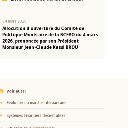
04 mars 2026
22 juillet 2026
Allocution d'ouverture du Comité de
Mot introduc
n
Politique Monétaire de la BCEAO du 4 mars
Claude Kassi
2026, prononcée par son Président
présentation
Monsieur Jean-Claude Kassi BROU
BCEAO
Voir aussi
Evolution du marché interbancaire
Systèmes Financiers Décentralisés