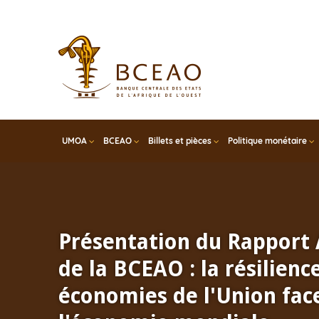
Skip
to
main
content
UMOA
BCEAO
Billets et pièces
Politique monétaire
Présentation du Rapport
de la BCEAO : la résilienc
économies de l'Union face