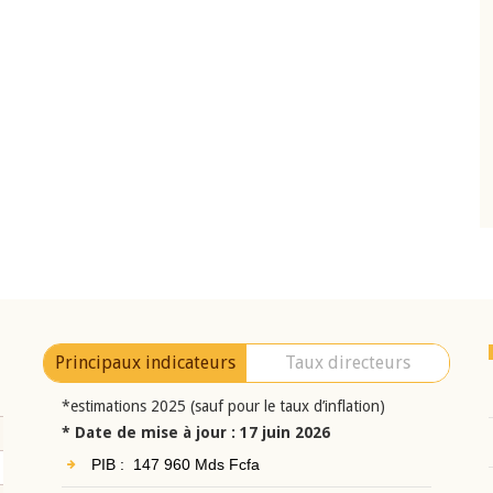
10 juin 2026
eur Jean-
Allocution d'ouverture du Comité de
a cérémonie de
Politique Monétaire de la BCEAO du 10 jui
uel 2025 de la
2026, prononcée par son Président
Monsieur Jean-Claude Kassi BROU
Principaux indicateurs
Taux directeurs
*estimations 2025 (sauf pour le taux d’inflation)
* Date de mise à jour : 17 juin 2026
PIB : 147 960 Mds Fcfa