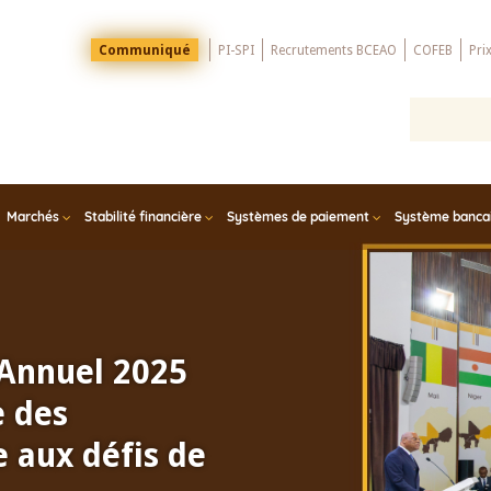
Menu
Communiqué
PI-SPI
Recrutements BCEAO
COFEB
Pri
Top
Marchés
Stabilité financière
Systèmes de paiement
Système bancair
 Annuel 2025
e des
 aux défis de