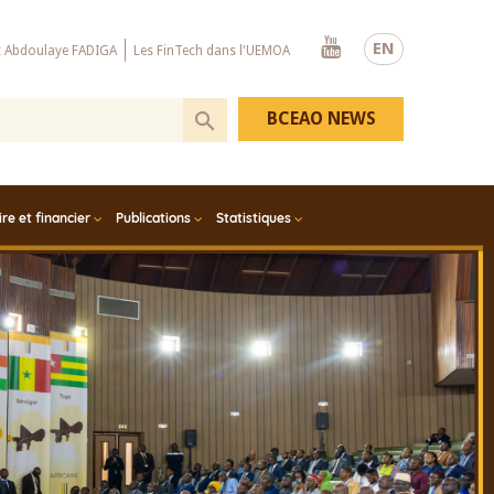
Youtube
EN
x Abdoulaye FADIGA
Les FinTech dans l'UEMOA
BCEAO NEWS
e et financier
Publications
Statistiques