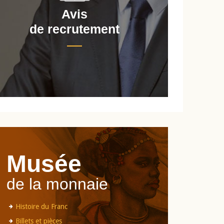
Avis
de recrutement
d
Musée
de la monnaie
Histoire du Franc
Billets et pièces