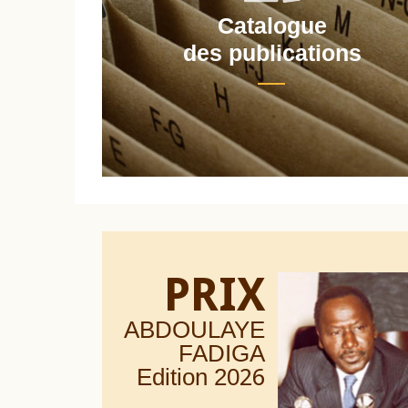
Catalogue
nt
des publications
PRIX
ABDOULAYE
FADIGA
Edition 20
26