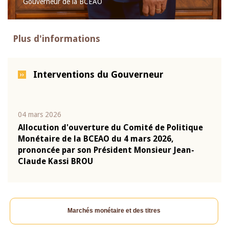
Gouverneur de la BCEAO
Plus d'informations
Interventions du Gouverneur
04 mars 2026
22 ju
que
Allocution d'ouverture du Comité de Politique
Mot 
Monétaire de la BCEAO du 4 mars 2026,
Kass
-
prononcée par son Président Monsieur Jean-
prés
Claude Kassi BROU
BCE
Marchés monétaire et des titres