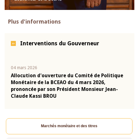
Plus d'informations
Interventions du Gouverneur
04 mars 2026
22 ju
que
Allocution d'ouverture du Comité de Politique
Mot 
Monétaire de la BCEAO du 4 mars 2026,
Kass
-
prononcée par son Président Monsieur Jean-
prés
Claude Kassi BROU
BCE
Marchés monétaire et des titres