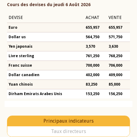
Cours des devises du jeudi 6 Août 2026
DEVISE
ACHAT
VENTE
Euro
655,957
655,957
Dollar us
564,750
571,750
Yen japonais
3,570
3,630
Livre sterling
761,250
768,250
Franc suisse
700,000
706,000
Dollar canadien
402,000
409,000
Yuan chinois
83,250
85,000
Dirham Emirats Arabes Unis
153,250
156,250
Principaux indicateurs
Taux directeurs