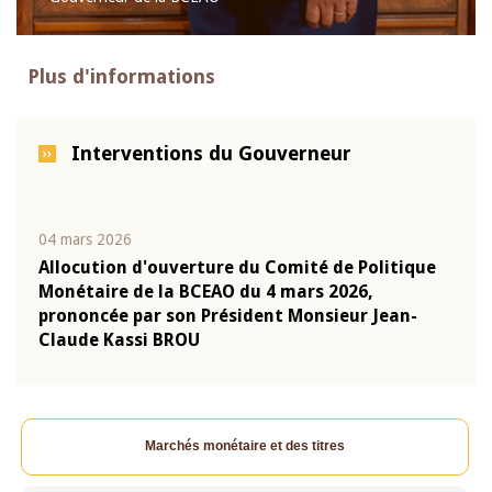
Plus d'informations
Interventions du Gouverneur
04 mars 2026
22 ju
que
Allocution d'ouverture du Comité de Politique
Mot 
Monétaire de la BCEAO du 4 mars 2026,
Kass
-
prononcée par son Président Monsieur Jean-
prés
Claude Kassi BROU
BCE
Marchés monétaire et des titres