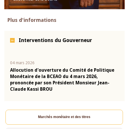
Plus d'informations
Interventions du Gouverneur
04 mars 2026
22 ju
que
Allocution d'ouverture du Comité de Politique
Mot 
Monétaire de la BCEAO du 4 mars 2026,
Kass
-
prononcée par son Président Monsieur Jean-
prés
Claude Kassi BROU
BCE
Marchés monétaire et des titres