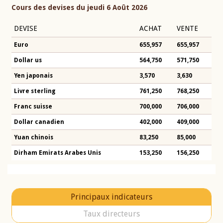
Cours des devises du jeudi 6 Août 2026
DEVISE
ACHAT
VENTE
Euro
655,957
655,957
Dollar us
564,750
571,750
Yen japonais
3,570
3,630
Livre sterling
761,250
768,250
Franc suisse
700,000
706,000
Dollar canadien
402,000
409,000
Yuan chinois
83,250
85,000
Dirham Emirats Arabes Unis
153,250
156,250
Principaux indicateurs
Taux directeurs