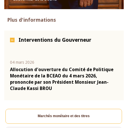
Plus d'informations
Interventions du Gouverneur
04 mars 2026
22 ju
que
Allocution d'ouverture du Comité de Politique
Mot 
Monétaire de la BCEAO du 4 mars 2026,
Kass
-
prononcée par son Président Monsieur Jean-
prés
Claude Kassi BROU
BCE
Marchés monétaire et des titres