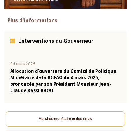
Plus d'informations
Interventions du Gouverneur
04 mars 2026
22 ju
que
Allocution d'ouverture du Comité de Politique
Mot 
Monétaire de la BCEAO du 4 mars 2026,
Kass
-
prononcée par son Président Monsieur Jean-
prés
Claude Kassi BROU
BCE
Marchés monétaire et des titres