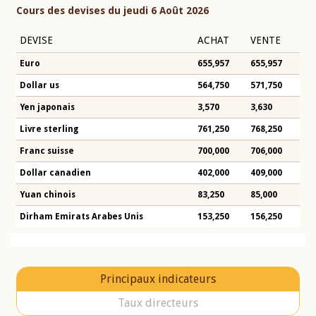
Cours des devises du jeudi 6 Août 2026
DEVISE
ACHAT
VENTE
Euro
655,957
655,957
Dollar us
564,750
571,750
Yen japonais
3,570
3,630
Livre sterling
761,250
768,250
Franc suisse
700,000
706,000
Dollar canadien
402,000
409,000
Yuan chinois
83,250
85,000
Dirham Emirats Arabes Unis
153,250
156,250
Principaux indicateurs
Taux directeurs