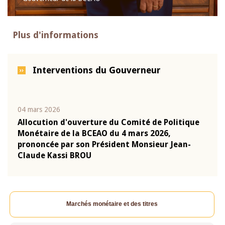
Plus d'informations
Interventions du Gouverneur
04 mars 2026
22 ju
que
Allocution d'ouverture du Comité de Politique
Mot 
Monétaire de la BCEAO du 4 mars 2026,
Kass
-
prononcée par son Président Monsieur Jean-
prés
Claude Kassi BROU
BCE
Marchés monétaire et des titres