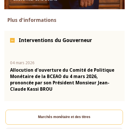
Plus d'informations
Interventions du Gouverneur
04 mars 2026
22 ju
que
Allocution d'ouverture du Comité de Politique
Mot 
Monétaire de la BCEAO du 4 mars 2026,
Kass
-
prononcée par son Président Monsieur Jean-
prés
Claude Kassi BROU
BCE
Marchés monétaire et des titres