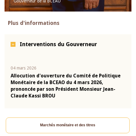
Gouverneur de la BCEAO
Plus d'informations
Interventions du Gouverneur
04 mars 2026
22 ju
que
Allocution d'ouverture du Comité de Politique
Mot 
Monétaire de la BCEAO du 4 mars 2026,
Kass
-
prononcée par son Président Monsieur Jean-
prés
Claude Kassi BROU
BCE
Marchés monétaire et des titres