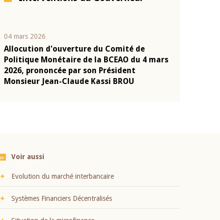
04 mars 2026
22 juillet 2026
Allocution d'ouverture du Comité de
Mot introduc
n
Politique Monétaire de la BCEAO du 4 mars
Claude Kassi
2026, prononcée par son Président
présentation
Monsieur Jean-Claude Kassi BROU
BCEAO
Voir aussi
Evolution du marché interbancaire
Systèmes Financiers Décentralisés