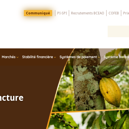
Menu
Communiqué
PI-SPI
Recrutements BCEAO
COFEB
Pri
Top
Marchés
Stabilité financière
Systèmes de paiement
Système bancair
ncture