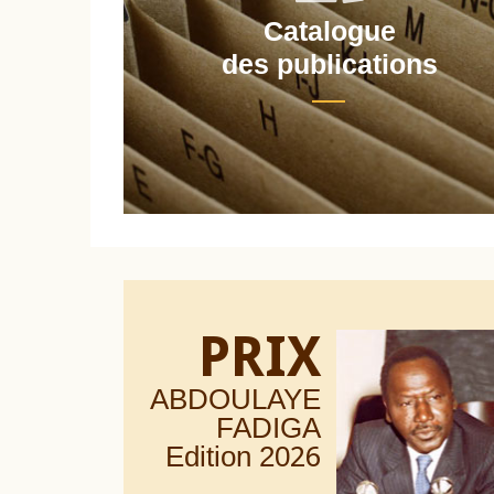
Catalogue
nt
des publications
PRIX
ABDOULAYE
FADIGA
Edition 20
26