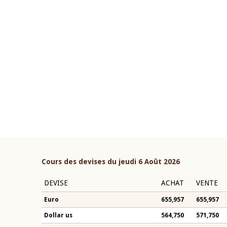
22 juillet 2026
ouverture du Comité de
Mot introductif du Gouvern
étaire de la BCEAO du 4 mars
Claude Kassi BROU lors de l
ée par son Président
présentation du rapport ann
n-Claude Kassi BROU
BCEAO
Cours des devises du jeudi 6 Août 2026
DEVISE
ACHAT
VENTE
Euro
655,957
655,957
Dollar us
564,750
571,750