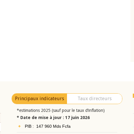
10 juin 2026
eur Jean-
Allocution d'ouverture du Comité de
a cérémonie de
Politique Monétaire de la BCEAO du 10 jui
uel 2025 de la
2026, prononcée par son Président
Monsieur Jean-Claude Kassi BROU
Principaux indicateurs
Taux directeurs
*estimations 2025 (sauf pour le taux d’inflation)
* Date de mise à jour : 17 juin 2026
PIB : 147 960 Mds Fcfa