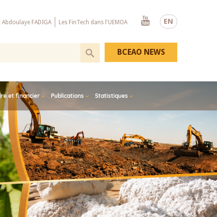
Youtube
EN
x Abdoulaye FADIGA
Les FinTech dans l'UEMOA
BCEAO NEWS
e et financier
Publications
Statistiques