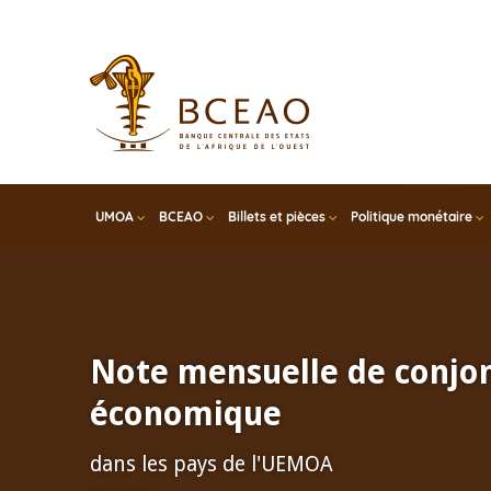
Skip
to
main
content
UMOA
BCEAO
Billets et pièces
Politique monétaire
Note mensuelle de conjo
économique
dans les pays de l'UEMOA