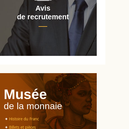
Avis
de recrutement
d
Musée
de la monnaie
Histoire du Franc
Billets et pièces