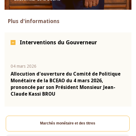
Plus d'informations
Interventions du Gouverneur
04 mars 2026
22 ju
que
Allocution d'ouverture du Comité de Politique
Mot 
Monétaire de la BCEAO du 4 mars 2026,
Kass
-
prononcée par son Président Monsieur Jean-
prés
Claude Kassi BROU
BCE
Marchés monétaire et des titres