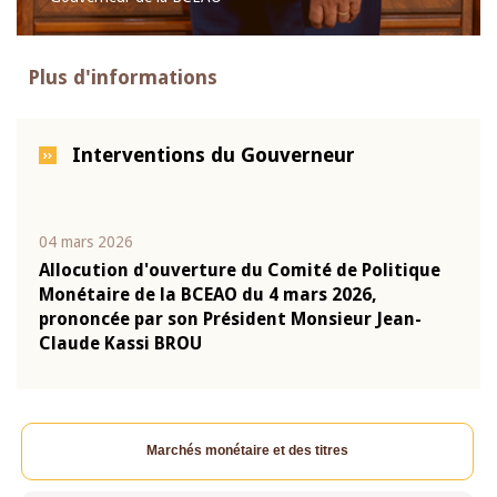
Plus d'informations
Interventions du Gouverneur
04 mars 2026
22 ju
que
Allocution d'ouverture du Comité de Politique
Mot 
Monétaire de la BCEAO du 4 mars 2026,
Kass
-
prononcée par son Président Monsieur Jean-
prés
Claude Kassi BROU
BCE
Marchés monétaire et des titres