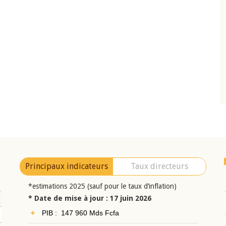
10 juin 2026
eur Jean-
Allocution d'ouverture du Comité de
a cérémonie de
Politique Monétaire de la BCEAO du 10 jui
uel 2025 de la
2026, prononcée par son Président
Monsieur Jean-Claude Kassi BROU
Principaux indicateurs
Taux directeurs
*estimations 2025 (sauf pour le taux d’inflation)
* Date de mise à jour : 17 juin 2026
PIB : 147 960 Mds Fcfa