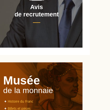
Avis
de recrutement
d
Musée
de la monnaie
Histoire du Franc
Billets et pièces