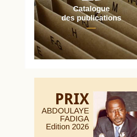
Catalogue
nt
des publications
PRIX
ABDOULAYE
FADIGA
Edition 20
26