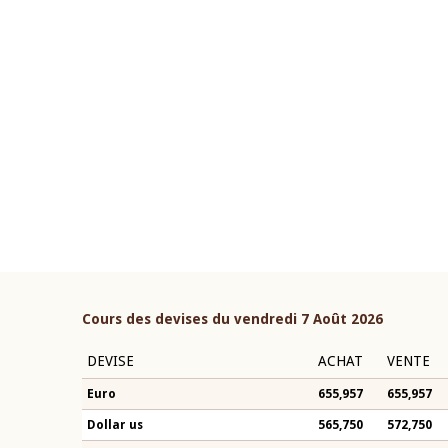
22 juillet 2026
ouverture du Comité de
Mot introductif du Gouvern
étaire de la BCEAO du 4 mars
Claude Kassi BROU lors de l
ée par son Président
présentation du rapport ann
n-Claude Kassi BROU
BCEAO
Cours des devises du vendredi 7 Août 2026
DEVISE
ACHAT
VENTE
Euro
655,957
655,957
Dollar us
565,750
572,750