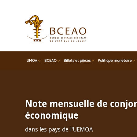
Skip
to
main
content
UMOA
BCEAO
Billets et pièces
Politique monétaire
Note mensuelle de conjo
économique
dans les pays de l'UEMOA