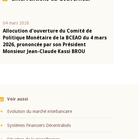
04 mars 2026
22 juillet 2026
Allocution d'ouverture du Comité de
Mot introduc
n
Politique Monétaire de la BCEAO du 4 mars
Claude Kassi
2026, prononcée par son Président
présentation
Monsieur Jean-Claude Kassi BROU
BCEAO
Voir aussi
Evolution du marché interbancaire
Systèmes Financiers Décentralisés