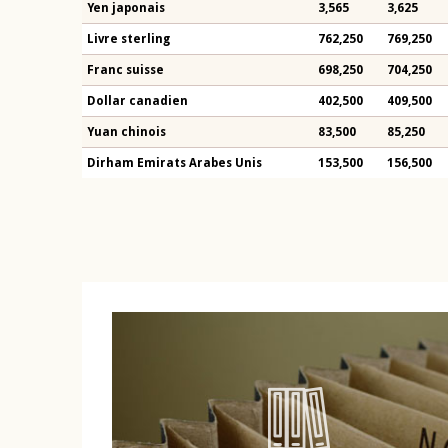
Yen japonais
3,565
3,625
Livre sterling
762,250
769,250
Franc suisse
698,250
704,250
Dollar canadien
402,500
409,500
Yuan chinois
83,500
85,250
Dirham Emirats Arabes Unis
153,500
156,500