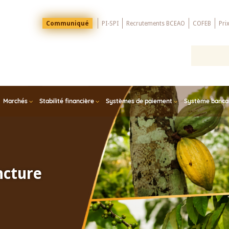
Menu
Communiqué
PI-SPI
Recrutements BCEAO
COFEB
Pri
Top
Marchés
Stabilité financière
Systèmes de paiement
Système bancair
ncture