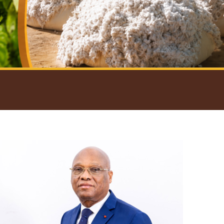
introductif du Gouverneur
Open
configuration
options