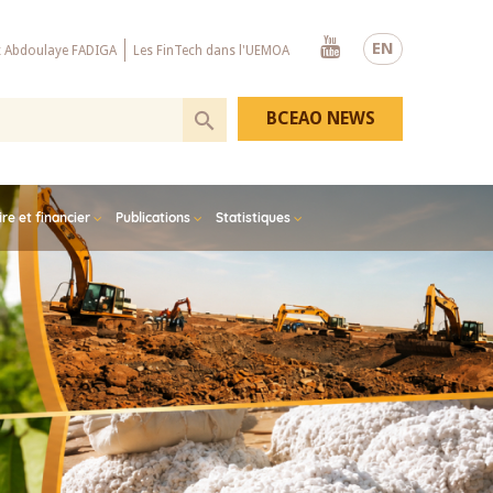
Youtube
EN
x Abdoulaye FADIGA
Les FinTech dans l'UEMOA
BCEAO NEWS
e et financier
Publications
Statistiques