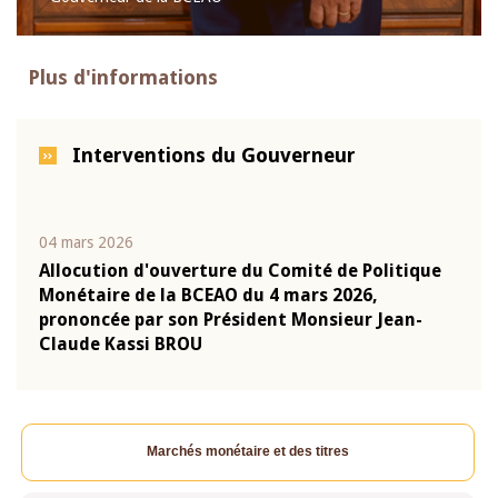
Plus d'informations
Interventions du Gouverneur
04 mars 2026
22 ju
que
Allocution d'ouverture du Comité de Politique
Mot 
Monétaire de la BCEAO du 4 mars 2026,
Kass
-
prononcée par son Président Monsieur Jean-
prés
Claude Kassi BROU
BCE
Marchés monétaire et des titres