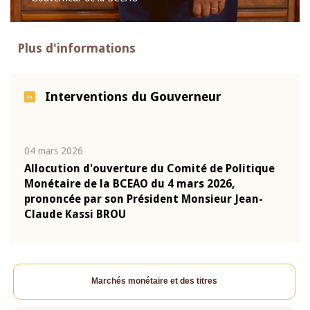
Plus d'informations
Interventions du Gouverneur
04 mars 2026
22 ju
que
Allocution d'ouverture du Comité de Politique
Mot 
Monétaire de la BCEAO du 4 mars 2026,
Kass
-
prononcée par son Président Monsieur Jean-
prés
Claude Kassi BROU
BCE
Marchés monétaire et des titres