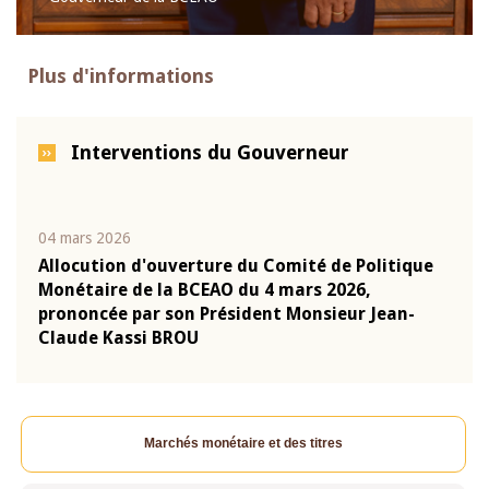
Plus d'informations
Interventions du Gouverneur
04 mars 2026
22 ju
que
Allocution d'ouverture du Comité de Politique
Mot 
Monétaire de la BCEAO du 4 mars 2026,
Kass
-
prononcée par son Président Monsieur Jean-
prés
Claude Kassi BROU
BCE
Marchés monétaire et des titres