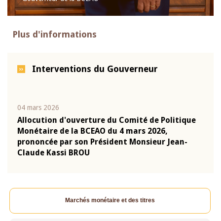
Plus d'informations
Interventions du Gouverneur
04 mars 2026
22 ju
que
Allocution d'ouverture du Comité de Politique
Mot 
Monétaire de la BCEAO du 4 mars 2026,
Kass
-
prononcée par son Président Monsieur Jean-
prés
Claude Kassi BROU
BCE
Marchés monétaire et des titres