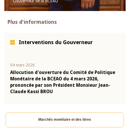
Gouverneur de la BCEAO
Plus d'informations
Interventions du Gouverneur
04 mars 2026
22 ju
que
Allocution d'ouverture du Comité de Politique
Mot 
Monétaire de la BCEAO du 4 mars 2026,
Kass
-
prononcée par son Président Monsieur Jean-
prés
Claude Kassi BROU
BCE
Marchés monétaire et des titres