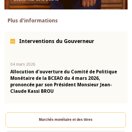
Plus d'informations
Interventions du Gouverneur
04 mars 2026
22 ju
que
Allocution d'ouverture du Comité de Politique
Mot 
Monétaire de la BCEAO du 4 mars 2026,
Kass
-
prononcée par son Président Monsieur Jean-
prés
Claude Kassi BROU
BCE
Marchés monétaire et des titres