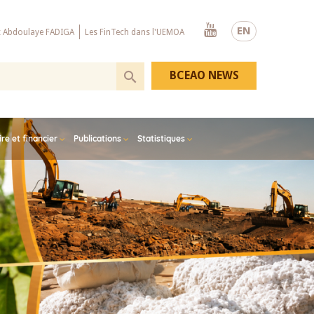
Youtube
EN
x Abdoulaye FADIGA
Les FinTech dans l'UEMOA
BCEAO NEWS
e et financier
Publications
Statistiques