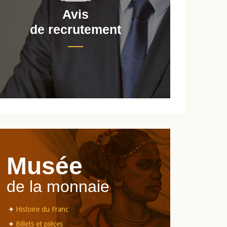
Avis
de recrutement
d
Musée
de la monnaie
Histoire du Franc
Billets et pièces