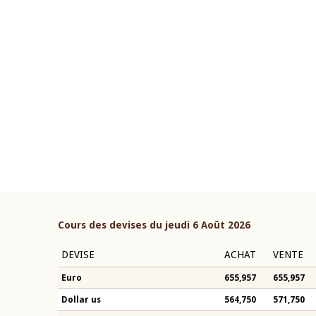
22 juillet 2026
ouverture du Comité de
Mot introductif du Gouvern
étaire de la BCEAO du 4 mars
Claude Kassi BROU lors de l
ée par son Président
présentation du rapport ann
n-Claude Kassi BROU
BCEAO
Cours des devises du jeudi 6 Août 2026
DEVISE
ACHAT
VENTE
Euro
655,957
655,957
Dollar us
564,750
571,750