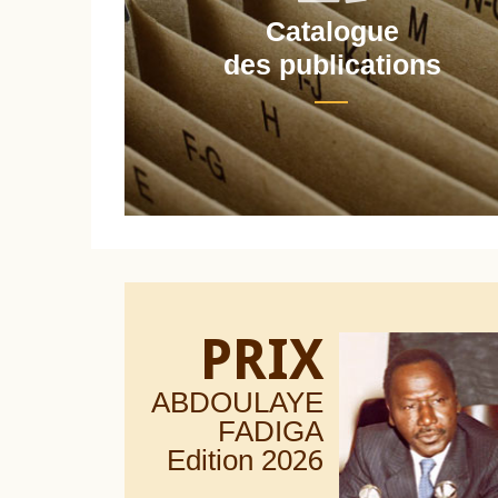
Catalogue
nt
des publications
PRIX
ABDOULAYE
FADIGA
Edition 20
26