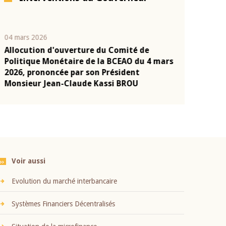
04 mars 2026
22 juillet 2026
Allocution d'ouverture du Comité de
Mot introduc
n
Politique Monétaire de la BCEAO du 4 mars
Claude Kassi
2026, prononcée par son Président
présentation
Monsieur Jean-Claude Kassi BROU
BCEAO
Voir aussi
Evolution du marché interbancaire
Systèmes Financiers Décentralisés