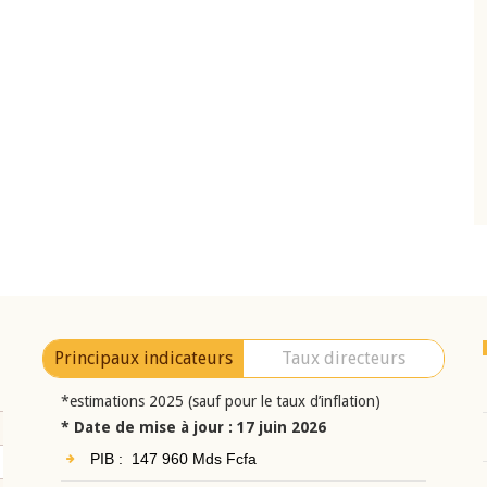
10 juin 2026
eur Jean-
Allocution d'ouverture du Comité de
a cérémonie de
Politique Monétaire de la BCEAO du 10 jui
uel 2025 de la
2026, prononcée par son Président
Monsieur Jean-Claude Kassi BROU
Principaux indicateurs
Taux directeurs
*estimations 2025 (sauf pour le taux d’inflation)
* Date de mise à jour : 17 juin 2026
PIB : 147 960 Mds Fcfa