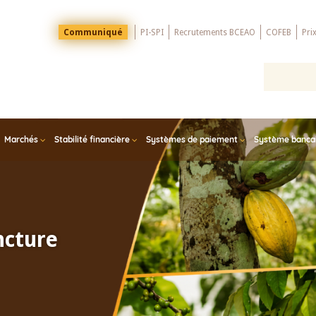
Menu
Communiqué
PI-SPI
Recrutements BCEAO
COFEB
Pri
Top
Marchés
Stabilité financière
Systèmes de paiement
Système bancair
ncture