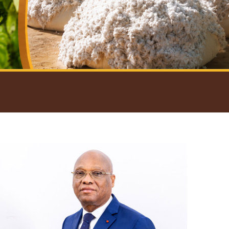
introductif du Gouverneur
Open
configuration
options