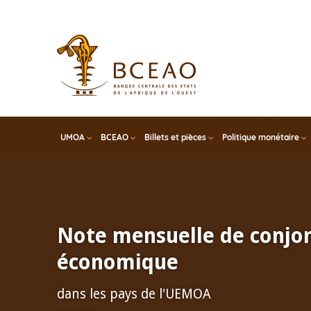
Skip
to
main
content
UMOA
BCEAO
Billets et pièces
Politique monétaire
Note mensuelle de conjo
économique
dans les pays de l'UEMOA