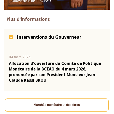
Gouverneur de la BCEAO
Plus d'informations
Interventions du Gouverneur
04 mars 2026
22 ju
que
Allocution d'ouverture du Comité de Politique
Mot 
Monétaire de la BCEAO du 4 mars 2026,
Kass
-
prononcée par son Président Monsieur Jean-
prés
Claude Kassi BROU
BCE
Marchés monétaire et des titres