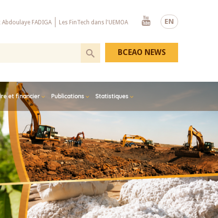
Youtube
EN
x Abdoulaye FADIGA
Les FinTech dans l'UEMOA
BCEAO NEWS
e et financier
Publications
Statistiques