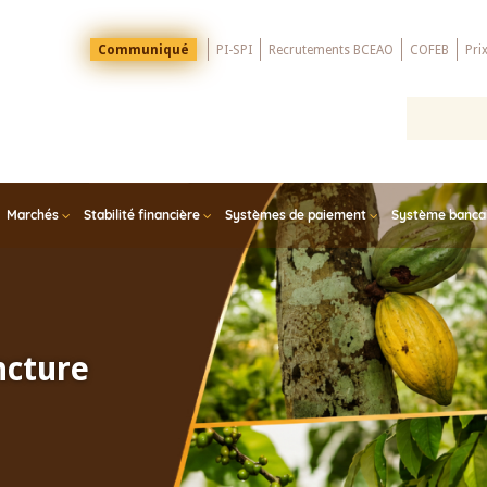
Menu
Communiqué
PI-SPI
Recrutements BCEAO
COFEB
Pri
Top
Marchés
Stabilité financière
Systèmes de paiement
Système bancair
ncture