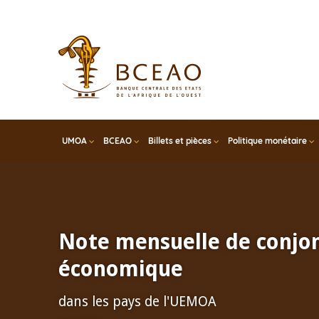
Skip
to
main
content
UMOA
BCEAO
Billets et pièces
Politique monétaire
Note mensuelle de conjo
économique
dans les pays de l'UEMOA