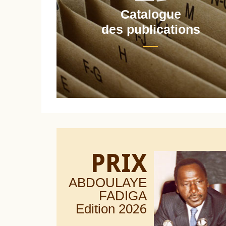
Catalogue
nt
des publications
PRIX
ABDOULAYE
FADIGA
Edition 20
26