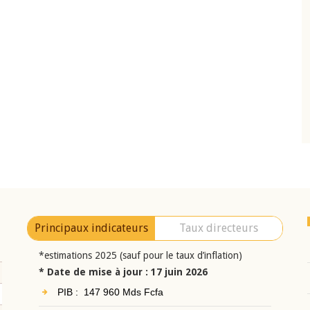
10 juin 2026
eur Jean-
Allocution d'ouverture du Comité de
a cérémonie de
Politique Monétaire de la BCEAO du 10 jui
uel 2025 de la
2026, prononcée par son Président
Monsieur Jean-Claude Kassi BROU
Principaux indicateurs
Taux directeurs
*estimations 2025 (sauf pour le taux d’inflation)
* Date de mise à jour : 17 juin 2026
PIB : 147 960 Mds Fcfa