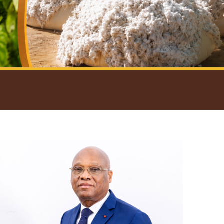
introductif du Gouverneur
Open
configuration
options