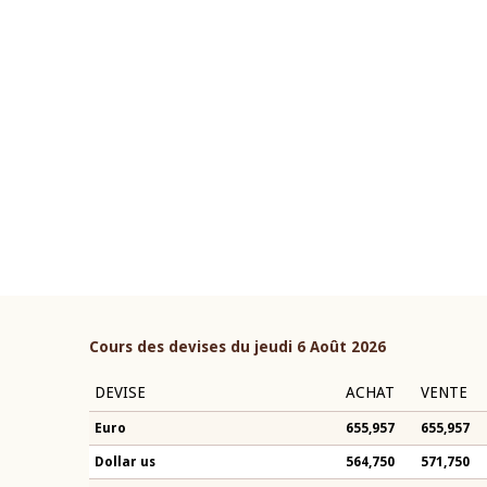
22 juillet 2026
ouverture du Comité de
Mot introductif du Gouvern
étaire de la BCEAO du 4 mars
Claude Kassi BROU lors de l
ée par son Président
présentation du rapport ann
n-Claude Kassi BROU
BCEAO
Cours des devises du jeudi 6 Août 2026
DEVISE
ACHAT
VENTE
Euro
655,957
655,957
Dollar us
564,750
571,750