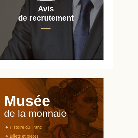
Avis
de recrutement
d
Musée
de la monnaie
Histoire du Franc
Billets et pièces