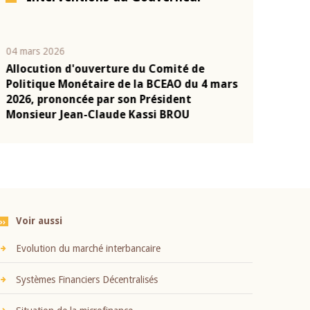
04 mars 2026
22 juillet 2026
Allocution d'ouverture du Comité de
Mot introduc
n
Politique Monétaire de la BCEAO du 4 mars
Claude Kassi
2026, prononcée par son Président
présentation
Monsieur Jean-Claude Kassi BROU
BCEAO
Voir aussi
Evolution du marché interbancaire
Systèmes Financiers Décentralisés