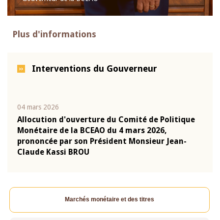
Plus d'informations
Interventions du Gouverneur
04 mars 2026
22 ju
que
Allocution d'ouverture du Comité de Politique
Mot 
Monétaire de la BCEAO du 4 mars 2026,
Kass
-
prononcée par son Président Monsieur Jean-
prés
Claude Kassi BROU
BCE
Marchés monétaire et des titres