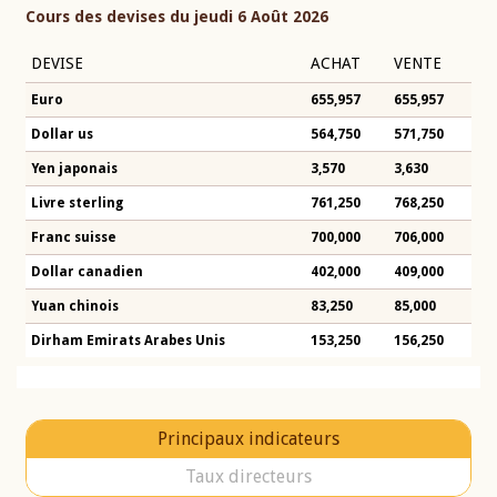
Cours des devises du jeudi 6 Août 2026
DEVISE
ACHAT
VENTE
Euro
655,957
655,957
Dollar us
564,750
571,750
Yen japonais
3,570
3,630
Livre sterling
761,250
768,250
Franc suisse
700,000
706,000
Dollar canadien
402,000
409,000
Yuan chinois
83,250
85,000
Dirham Emirats Arabes Unis
153,250
156,250
Principaux indicateurs
Taux directeurs