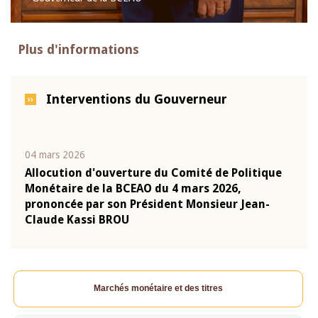
Plus d'informations
Interventions du Gouverneur
04 mars 2026
22 ju
que
Allocution d'ouverture du Comité de Politique
Mot 
Monétaire de la BCEAO du 4 mars 2026,
Kass
-
prononcée par son Président Monsieur Jean-
prés
Claude Kassi BROU
BCE
Marchés monétaire et des titres