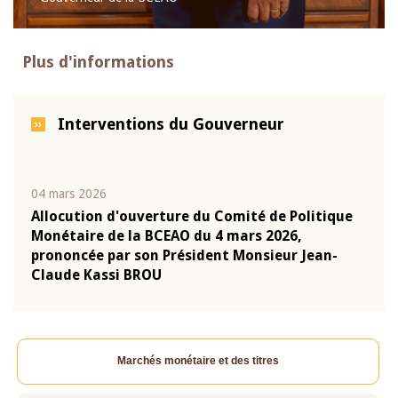
Plus d'informations
Interventions du Gouverneur
04 mars 2026
22 ju
que
Allocution d'ouverture du Comité de Politique
Mot 
Monétaire de la BCEAO du 4 mars 2026,
Kass
-
prononcée par son Président Monsieur Jean-
prés
Claude Kassi BROU
BCE
Marchés monétaire et des titres