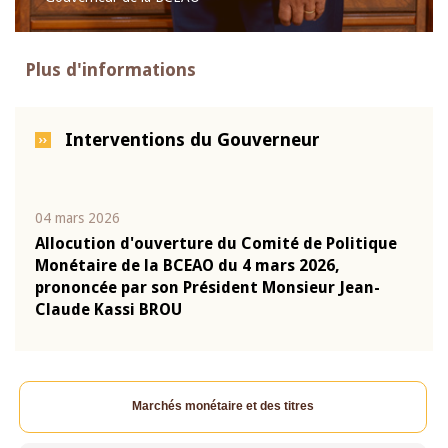
Plus d'informations
Interventions du Gouverneur
04 mars 2026
22 ju
que
Allocution d'ouverture du Comité de Politique
Mot 
Monétaire de la BCEAO du 4 mars 2026,
Kass
-
prononcée par son Président Monsieur Jean-
prés
Claude Kassi BROU
BCE
Marchés monétaire et des titres