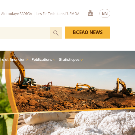
Youtube
EN
x Abdoulaye FADIGA
Les FinTech dans l'UEMOA
BCEAO NEWS
e et financier
Publications
Statistiques