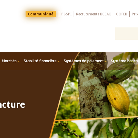
Menu
Communiqué
PI-SPI
Recrutements BCEAO
COFEB
Pri
Top
Marchés
Stabilité financière
Systèmes de paiement
Système bancair
ncture