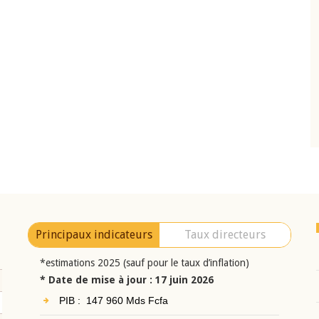
10 juin 2026
eur Jean-
Allocution d'ouverture du Comité de
a cérémonie de
Politique Monétaire de la BCEAO du 10 jui
uel 2025 de la
2026, prononcée par son Président
Monsieur Jean-Claude Kassi BROU
Principaux indicateurs
Taux directeurs
*estimations 2025 (sauf pour le taux d’inflation)
* Date de mise à jour : 17 juin 2026
PIB : 147 960 Mds Fcfa