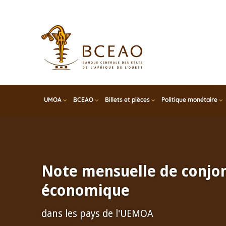
Skip
to
main
content
UMOA
BCEAO
Billets et pièces
Politique monétaire
Note mensuelle de conjo
économique
dans les pays de l'UEMOA