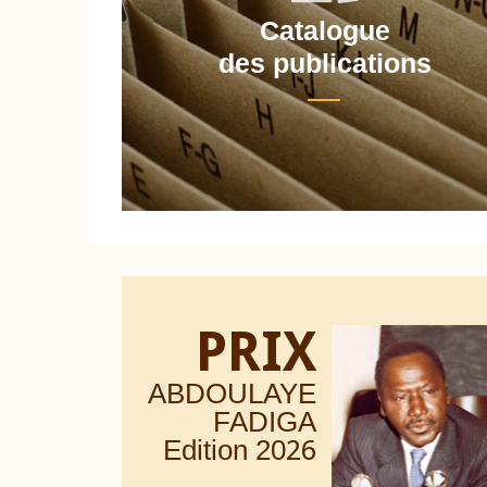
Catalogue
nt
des publications
PRIX
ABDOULAYE
FADIGA
Edition 20
26