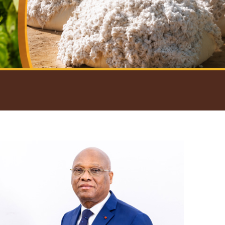
introductif du Gouverneur
Open
configuration
options