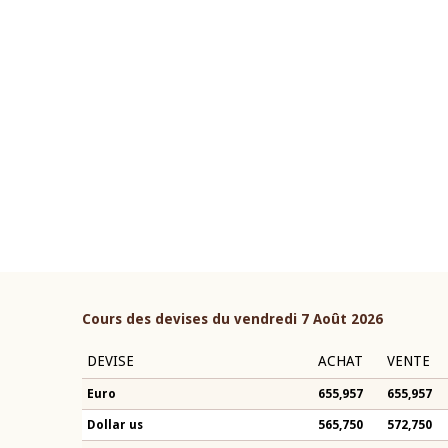
22 juillet 2026
ouverture du Comité de
Mot introductif du Gouvern
étaire de la BCEAO du 4 mars
Claude Kassi BROU lors de l
ée par son Président
présentation du rapport ann
n-Claude Kassi BROU
BCEAO
Cours des devises du vendredi 7 Août 2026
DEVISE
ACHAT
VENTE
Euro
655,957
655,957
Dollar us
565,750
572,750