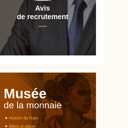
Avis
de recrutement
d
Musée
de la monnaie
Histoire du Franc
Billets et pièces