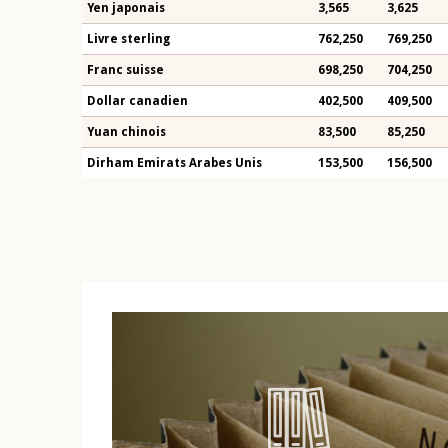
Yen japonais
3,565
3,625
Livre sterling
762,250
769,250
Franc suisse
698,250
704,250
Dollar canadien
402,500
409,500
Yuan chinois
83,500
85,250
Dirham Emirats Arabes Unis
153,500
156,500