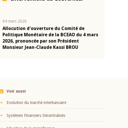
04 mars 2026
22 juillet 2026
Allocution d'ouverture du Comité de
Mot introduc
n
Politique Monétaire de la BCEAO du 4 mars
Claude Kassi
2026, prononcée par son Président
présentation
Monsieur Jean-Claude Kassi BROU
BCEAO
Voir aussi
Evolution du marché interbancaire
Systèmes Financiers Décentralisés