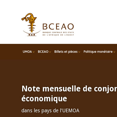
Skip
to
main
content
UMOA
BCEAO
Billets et pièces
Politique monétaire
Note mensuelle de conjo
économique
dans les pays de l'UEMOA