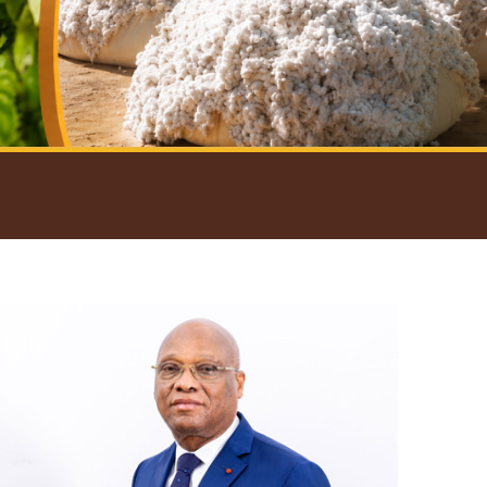
introductif du Gouverneur
Open
configuration
options