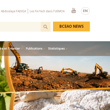
Youtube
EN
x Abdoulaye FADIGA
Les FinTech dans l'UEMOA
BCEAO NEWS
e et financier
Publications
Statistiques