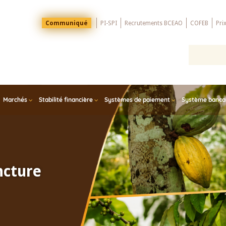
Menu
Communiqué
PI-SPI
Recrutements BCEAO
COFEB
Pri
Top
Marchés
Stabilité financière
Systèmes de paiement
Système bancair
ncture