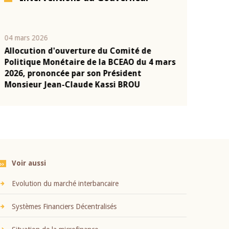
04 mars 2026
22 juillet 2026
Allocution d'ouverture du Comité de
Mot introduc
n
Politique Monétaire de la BCEAO du 4 mars
Claude Kassi
2026, prononcée par son Président
présentation
Monsieur Jean-Claude Kassi BROU
BCEAO
Voir aussi
Evolution du marché interbancaire
Systèmes Financiers Décentralisés