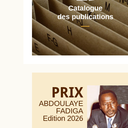
Catalogue
nt
des publications
PRIX
ABDOULAYE
FADIGA
Edition 20
26