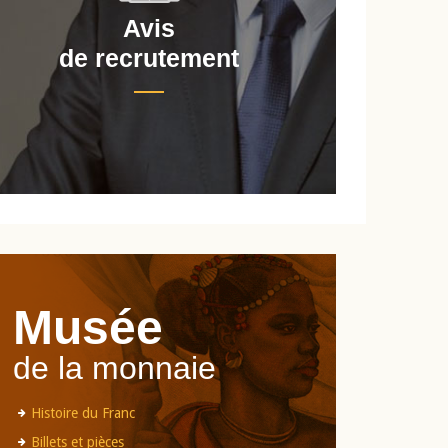
Avis
de recrutement
d
Musée
de la monnaie
Histoire du Franc
Billets et pièces