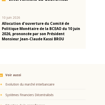
10 juin 2026
04 mars 2026
Allocution d'ouverture du Comité de
Allocution d
e
Politique Monétaire de la BCEAO du 10 juin
Politique Mo
a
2026, prononcée par son Président
2026, pronon
Monsieur Jean-Claude Kassi BROU
Monsieur Je
Voir aussi
Evolution du marché interbancaire
Systèmes Financiers Décentralisés