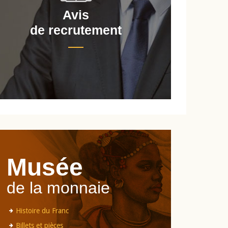
Avis
de recrutement
d
Musée
de la monnaie
Histoire du Franc
Billets et pièces