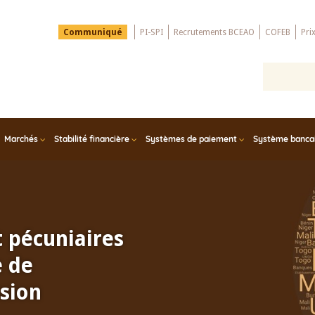
Menu
Communiqué
PI-SPI
Recrutements BCEAO
COFEB
Pri
Top
Marchés
Stabilité financière
Systèmes de paiement
Système bancair
t pécuniaires
e de
sion