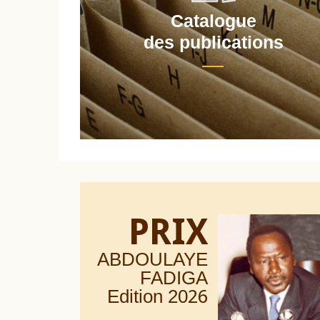
Catalogue
nt
des publications
PRIX
ABDOULAYE
FADIGA
Edition 20
26