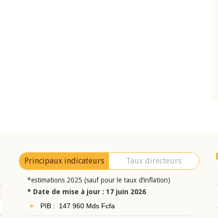
22 juillet 2026
Comité de
Mot introductif du Gouverneur Jean-
BCEAO du 4 mars
Claude Kassi BROU lors de la cérémonie d
ésident
présentation du rapport annuel 2025 de l
i BROU
BCEAO
Principaux indicateurs
Taux directeurs
*estimations 2025 (sauf pour le taux d’inflation)
* Date de mise à jour : 17 juin 2026
PIB : 147 960 Mds Fcfa