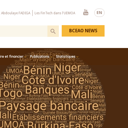
Youtube
EN
x Abdoulaye FADIGA
Les FinTech dans l'UEMOA
BCEAO NEWS
e et financier
Publications
Statistiques