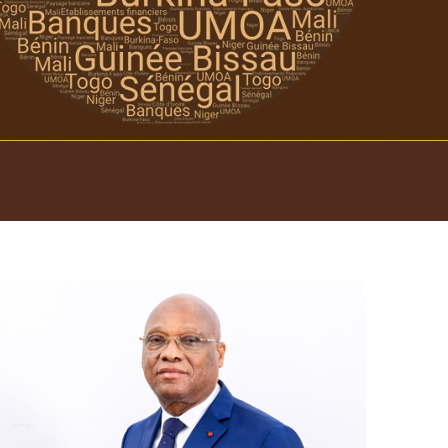
Open
configuration
options