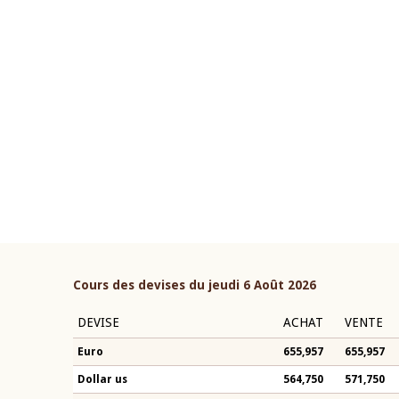
04 mars 2026
ouverture du Comité de
Allocution d'ouverture du 
étaire de la BCEAO du 10 juin
Politique Monétaire de la 
ée par son Président
2026, prononcée par son Pr
n-Claude Kassi BROU
Monsieur Jean-Claude Kass
Cours des devises du jeudi 6 Août 2026
DEVISE
ACHAT
VENTE
Euro
655,957
655,957
Dollar us
564,750
571,750