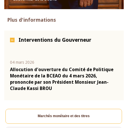
Plus d'informations
Interventions du Gouverneur
04 mars 2026
22 ju
que
Allocution d'ouverture du Comité de Politique
Mot 
Monétaire de la BCEAO du 4 mars 2026,
Kass
-
prononcée par son Président Monsieur Jean-
prés
Claude Kassi BROU
BCE
Marchés monétaire et des titres