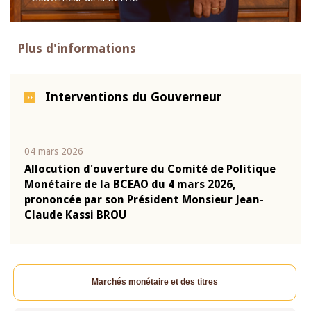
Plus d'informations
Interventions du Gouverneur
04 mars 2026
22 ju
que
Allocution d'ouverture du Comité de Politique
Mot 
Monétaire de la BCEAO du 4 mars 2026,
Kass
-
prononcée par son Président Monsieur Jean-
prés
Claude Kassi BROU
BCE
Marchés monétaire et des titres