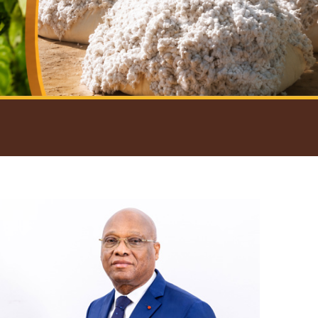
introductif du Gouverneur
Open
configuration
options