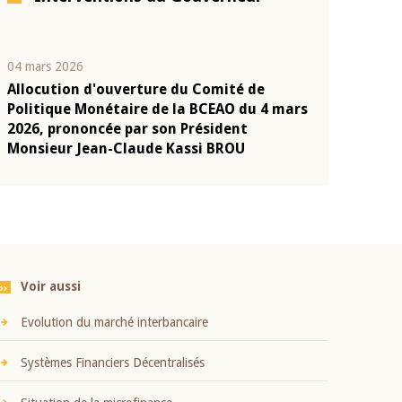
04 mars 2026
22 juillet 2026
Allocution d'ouverture du Comité de
Mot introduc
n
Politique Monétaire de la BCEAO du 4 mars
Claude Kassi
2026, prononcée par son Président
présentation
Monsieur Jean-Claude Kassi BROU
BCEAO
Voir aussi
Evolution du marché interbancaire
Systèmes Financiers Décentralisés