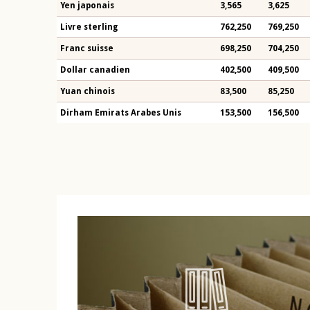
Yen japonais
3,565
3,625
Livre sterling
762,250
769,250
Franc suisse
698,250
704,250
Dollar canadien
402,500
409,500
Yuan chinois
83,500
85,250
Dirham Emirats Arabes Unis
153,500
156,500