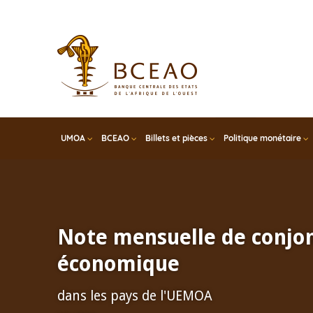
Skip
to
main
content
UMOA
BCEAO
Billets et pièces
Politique monétaire
Note mensuelle de conjo
économique
dans les pays de l'UEMOA