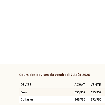
22 juillet 2026
ouverture du Comité de
Mot introductif du Gouvern
étaire de la BCEAO du 4 mars
Claude Kassi BROU lors de l
ée par son Président
présentation du rapport ann
n-Claude Kassi BROU
BCEAO
Cours des devises du vendredi 7 Août 2026
DEVISE
ACHAT
VENTE
Euro
655,957
655,957
Dollar us
565,750
572,750