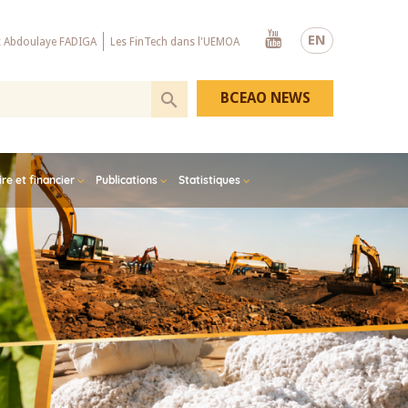
Youtube
EN
x Abdoulaye FADIGA
Les FinTech dans l'UEMOA
BCEAO NEWS
e et financier
Publications
Statistiques