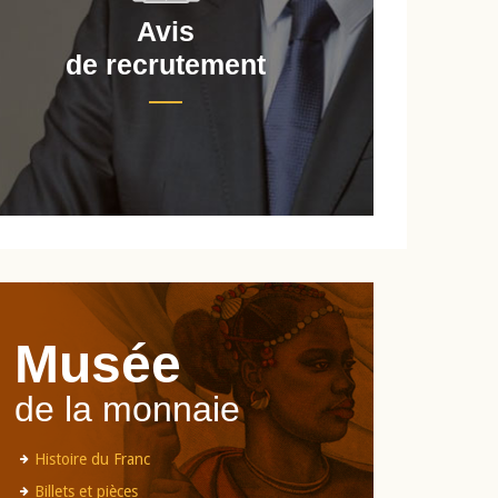
Avis
de recrutement
d
Musée
de la monnaie
Histoire du Franc
Billets et pièces