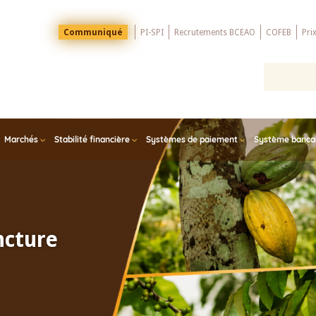
Menu
Communiqué
PI-SPI
Recrutements BCEAO
COFEB
Pri
Top
Marchés
Stabilité financière
Systèmes de paiement
Système bancair
ncture