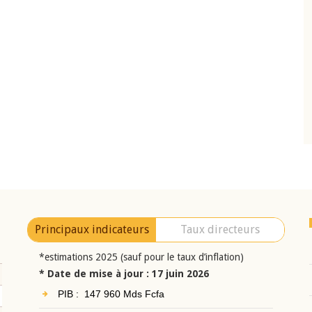
10 juin 2026
eur Jean-
Allocution d'ouverture du Comité de
a cérémonie de
Politique Monétaire de la BCEAO du 10 jui
uel 2025 de la
2026, prononcée par son Président
Monsieur Jean-Claude Kassi BROU
Principaux indicateurs
Taux directeurs
*estimations 2025 (sauf pour le taux d’inflation)
* Date de mise à jour : 17 juin 2026
PIB : 147 960 Mds Fcfa