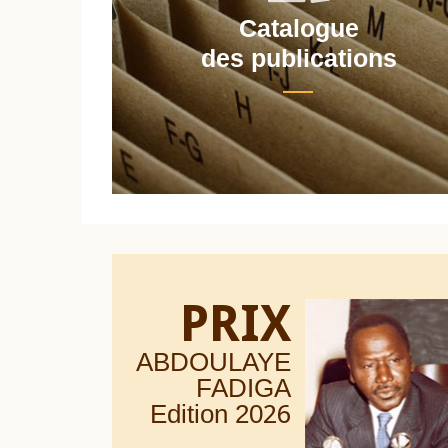
Catalogue
nt
des publications
PRIX
ABDOULAYE
FADIGA
Edition 20
26