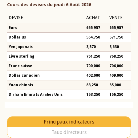
Cours des devises du jeudi 6 Août 2026
DEVISE
ACHAT
VENTE
Euro
655,957
655,957
Dollar us
564,750
571,750
Yen japonais
3,570
3,630
Livre sterling
761,250
768,250
Franc suisse
700,000
706,000
Dollar canadien
402,000
409,000
Yuan chinois
83,250
85,000
Dirham Emirats Arabes Unis
153,250
156,250
Principaux indicateurs
Taux directeurs