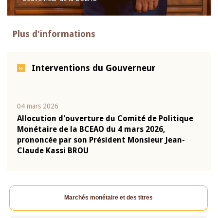
Plus d'informations
Interventions du Gouverneur
04 mars 2026
22 ju
que
Allocution d'ouverture du Comité de Politique
Mot 
Monétaire de la BCEAO du 4 mars 2026,
Kass
-
prononcée par son Président Monsieur Jean-
prés
Claude Kassi BROU
BCE
Marchés monétaire et des titres