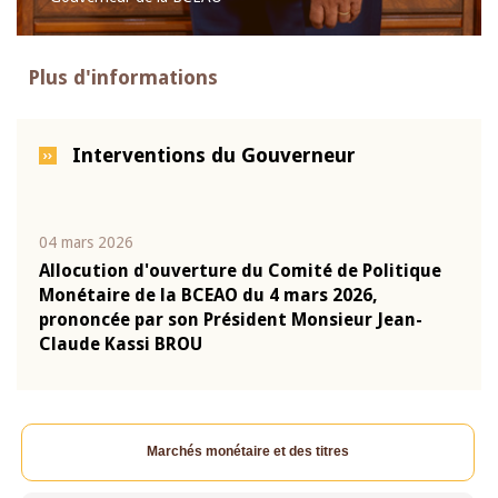
Plus d'informations
Interventions du Gouverneur
04 mars 2026
22 ju
que
Allocution d'ouverture du Comité de Politique
Mot 
Monétaire de la BCEAO du 4 mars 2026,
Kass
-
prononcée par son Président Monsieur Jean-
prés
Claude Kassi BROU
BCE
Marchés monétaire et des titres