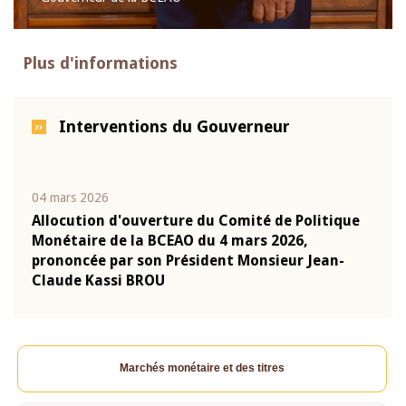
Plus d'informations
Interventions du Gouverneur
04 mars 2026
22 ju
que
Allocution d'ouverture du Comité de Politique
Mot 
Monétaire de la BCEAO du 4 mars 2026,
Kass
-
prononcée par son Président Monsieur Jean-
prés
Claude Kassi BROU
BCE
Marchés monétaire et des titres