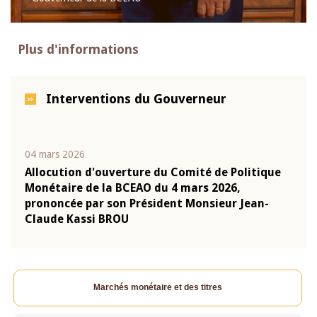
Plus d'informations
Interventions du Gouverneur
04 mars 2026
22 ju
que
Allocution d'ouverture du Comité de Politique
Mot 
Monétaire de la BCEAO du 4 mars 2026,
Kass
-
prononcée par son Président Monsieur Jean-
prés
Claude Kassi BROU
BCE
Marchés monétaire et des titres