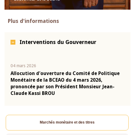
Plus d'informations
Interventions du Gouverneur
04 mars 2026
22 ju
que
Allocution d'ouverture du Comité de Politique
Mot 
Monétaire de la BCEAO du 4 mars 2026,
Kass
-
prononcée par son Président Monsieur Jean-
prés
Claude Kassi BROU
BCE
Marchés monétaire et des titres