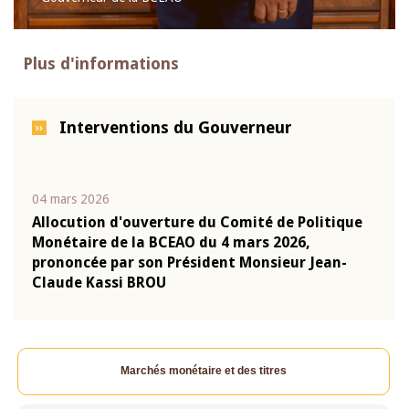
Plus d'informations
Interventions du Gouverneur
04 mars 2026
22 ju
que
Allocution d'ouverture du Comité de Politique
Mot 
Monétaire de la BCEAO du 4 mars 2026,
Kass
-
prononcée par son Président Monsieur Jean-
prés
Claude Kassi BROU
BCE
Marchés monétaire et des titres