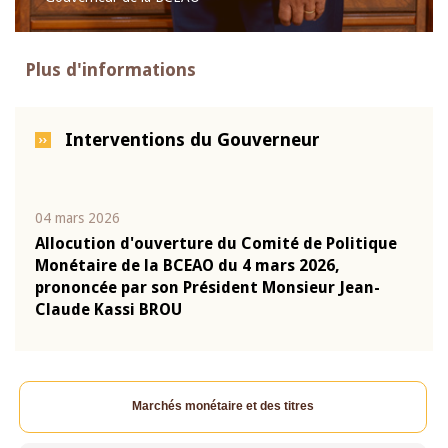
Plus d'informations
Interventions du Gouverneur
04 mars 2026
22 ju
que
Allocution d'ouverture du Comité de Politique
Mot 
Monétaire de la BCEAO du 4 mars 2026,
Kass
-
prononcée par son Président Monsieur Jean-
prés
Claude Kassi BROU
BCE
Marchés monétaire et des titres