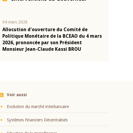
04 mars 2026
22 juillet 2026
Allocution d'ouverture du Comité de
Mot introduc
n
Politique Monétaire de la BCEAO du 4 mars
Claude Kassi
2026, prononcée par son Président
présentation
Monsieur Jean-Claude Kassi BROU
BCEAO
Voir aussi
Evolution du marché interbancaire
Systèmes Financiers Décentralisés