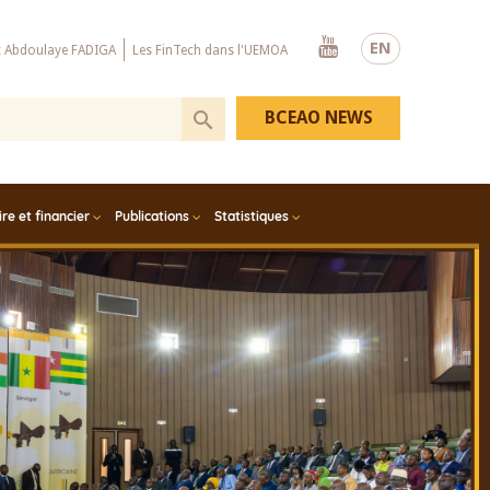
Youtube
EN
x Abdoulaye FADIGA
Les FinTech dans l'UEMOA
BCEAO NEWS
e et financier
Publications
Statistiques