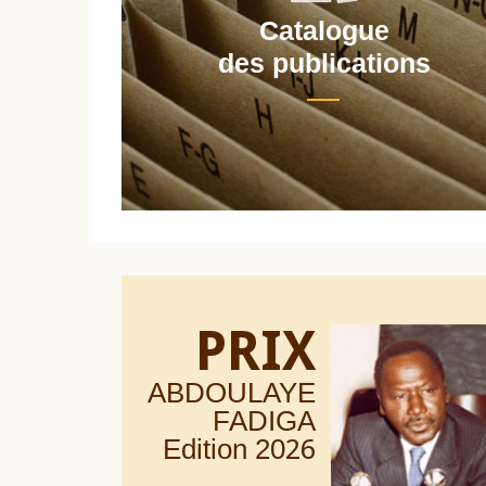
Catalogue
nt
des publications
PRIX
ABDOULAYE
FADIGA
Edition 20
26