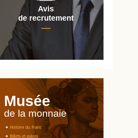
Avis
de recrutement
d
Musée
de la monnaie
Histoire du Franc
Billets et pièces