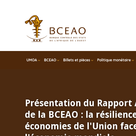
Skip
to
main
content
UMOA
BCEAO
Billets et pièces
Politique monétaire
Présentation du Rapport
de la BCEAO : la résilienc
économies de l'Union face