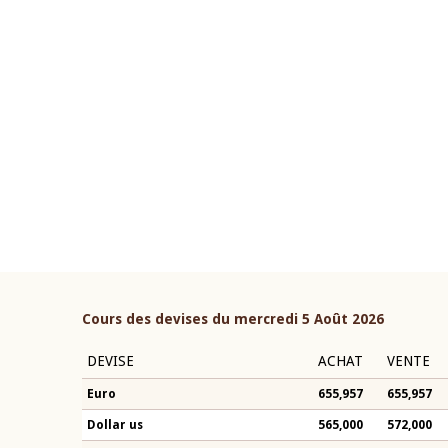
22 juillet 2026
ouverture du Comité de
Mot introductif du Gouvern
étaire de la BCEAO du 4 mars
Claude Kassi BROU lors de l
ée par son Président
présentation du rapport ann
n-Claude Kassi BROU
BCEAO
Cours des devises du mercredi 5 Août 2026
DEVISE
ACHAT
VENTE
Euro
655,957
655,957
Dollar us
565,000
572,000