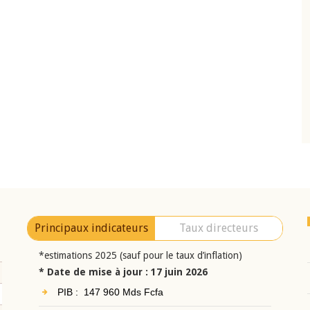
10 juin 2026
eur Jean-
Allocution d'ouverture du Comité de
a cérémonie de
Politique Monétaire de la BCEAO du 10 jui
uel 2025 de la
2026, prononcée par son Président
Monsieur Jean-Claude Kassi BROU
Principaux indicateurs
Taux directeurs
*estimations 2025 (sauf pour le taux d’inflation)
* Date de mise à jour : 17 juin 2026
PIB : 147 960 Mds Fcfa