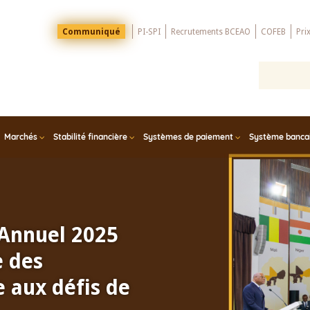
Menu
Communiqué
PI-SPI
Recrutements BCEAO
COFEB
Pri
Top
Marchés
Stabilité financière
Systèmes de paiement
Système bancair
 Annuel 2025
e des
 aux défis de