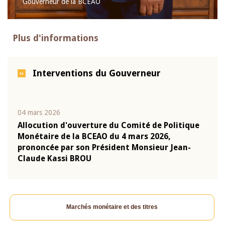
Gouverneur de la BCEAO
Plus d'informations
Interventions du Gouverneur
04 mars 2026
22 ju
que
Allocution d'ouverture du Comité de Politique
Mot 
Monétaire de la BCEAO du 4 mars 2026,
Kass
-
prononcée par son Président Monsieur Jean-
prés
Claude Kassi BROU
BCE
Marchés monétaire et des titres