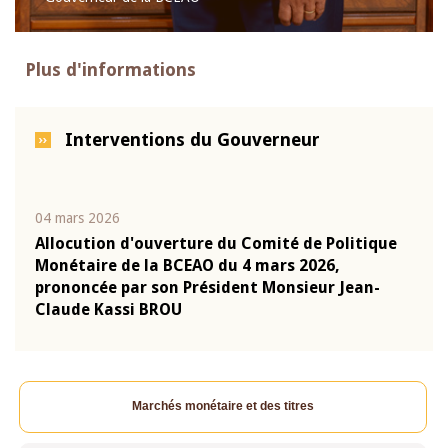
Plus d'informations
Interventions du Gouverneur
04 mars 2026
22 ju
que
Allocution d'ouverture du Comité de Politique
Mot 
Monétaire de la BCEAO du 4 mars 2026,
Kass
-
prononcée par son Président Monsieur Jean-
prés
Claude Kassi BROU
BCE
Marchés monétaire et des titres