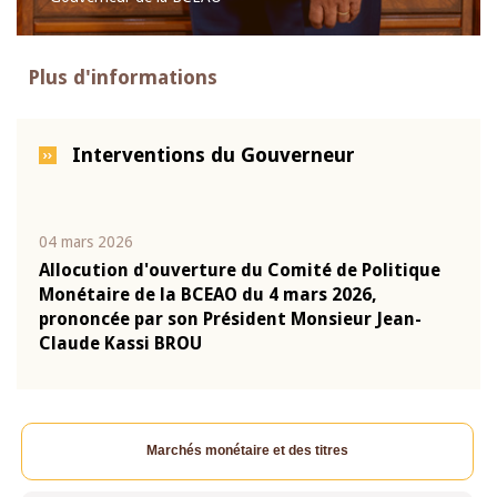
Plus d'informations
Interventions du Gouverneur
04 mars 2026
22 ju
que
Allocution d'ouverture du Comité de Politique
Mot 
Monétaire de la BCEAO du 4 mars 2026,
Kass
-
prononcée par son Président Monsieur Jean-
prés
Claude Kassi BROU
BCE
Marchés monétaire et des titres