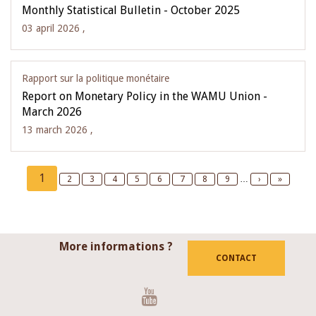
Monthly Statistical Bulletin - October 2025
03 april 2026 ,
Rapport sur la politique monétaire
Report on Monetary Policy in the WAMU Union -
March 2026
13 march 2026 ,
Pagination
Current
1
Page
2
Page
3
Page
4
Page
5
Page
6
Page
7
Page
8
Page
9
…
Next
›
Last
»
page
page
page
More informations ?
CONTACT
Youtube