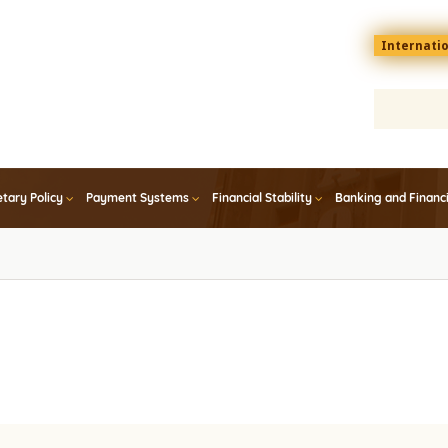
Menu
Internati
top
En
tary Policy
Payment Systems
Financial Stability
Banking and Financ