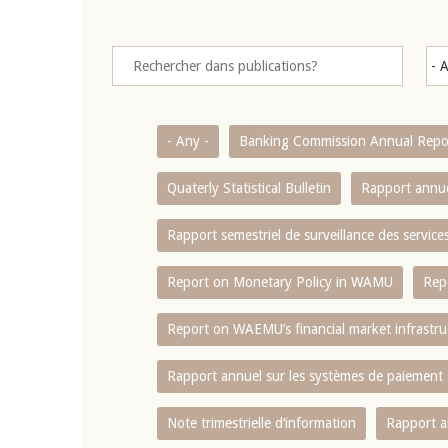
- Any -
Banking Commission Annual Repo
Quaterly Statistical Bulletin
Rapport annue
Rapport semestriel de surveillance des servic
Report on Monetary Policy in WAMU
Rep
Report on WAEMU’s financial market infrastru
Rapport annuel sur les systèmes de paiement
Note trimestrielle d‘information
Rapport a