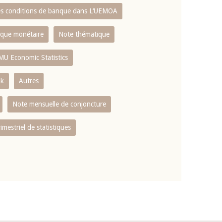
es conditions de banque dans L‘UEMOA
tique monétaire
Note thématique
MU Economic Statistics
ok
Autres
Note mensuelle de conjoncture
rimestriel de statistiques