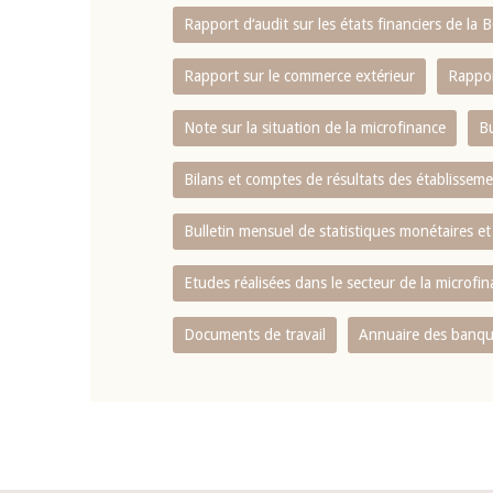
Rapport d‘audit sur les états financiers de la
Rapport sur le commerce extérieur
Rappor
Note sur la situation de la microfinance
Bu
Bilans et comptes de résultats des établissem
Bulletin mensuel de statistiques monétaires et
Etudes réalisées dans le secteur de la microfi
Documents de travail
Annuaire des banque