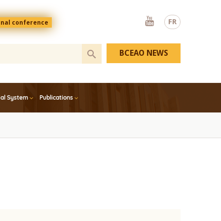
Youtube
FR
onal conference
BCEAO NEWS
ial System
Publications