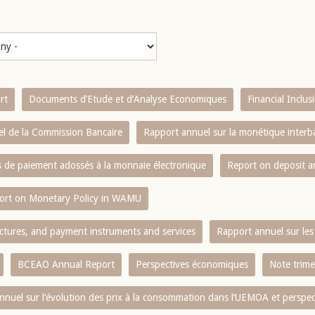
rt
Documents d’Etude et d’Analyse Economiques
Financial Inclu
l de la Commission Bancaire
Rapport annuel sur la monétique inter
es de paiement adossés à la monnaie électronique
Report on deposit 
ort on Monetary Policy in WAMU
ctures, and payment instruments and services
Rapport annuel sur les 
BCEAO Annual Report
Perspectives économiques
Note trime
nnuel sur l‘évolution des prix à la consommation dans l‘UEMOA et perspec