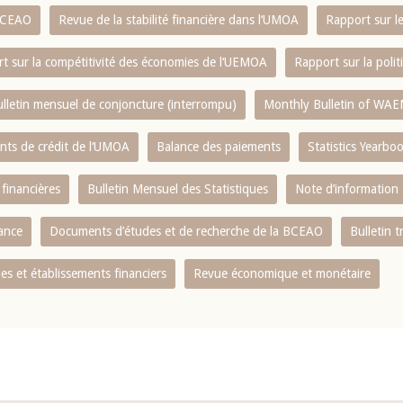
 BCEAO
Revue de la stabilité financière dans l‘UMOA
Rapport sur l
t sur la compétitivité des économies de l‘UEMOA
Rapport sur la poli
lletin mensuel de conjoncture (interrompu)
Monthly Bulletin of WAE
ents de crédit de l‘UMOA
Balance des paiements
Statistics Yearbo
 financières
Bulletin Mensuel des Statistiques
Note d’information
nance
Documents d’études et de recherche de la BCEAO
Bulletin t
s et établissements financiers
Revue économique et monétaire