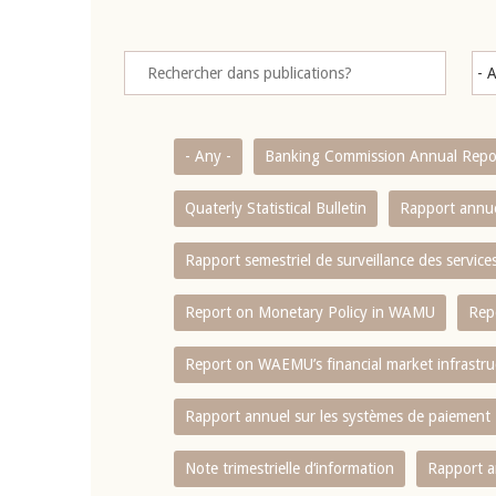
- Any -
Banking Commission Annual Repo
Quaterly Statistical Bulletin
Rapport annue
Rapport semestriel de surveillance des servic
Report on Monetary Policy in WAMU
Rep
Report on WAEMU’s financial market infrastru
Rapport annuel sur les systèmes de paiement
Note trimestrielle d‘information
Rapport a