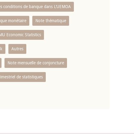
es conditions de banque dans L‘UEMOA
tique monétaire
Note thématique
MU Economic Statistics
ok
Autres
Note mensuelle de conjoncture
rimestriel de statistiques