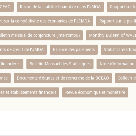
 BCEAO
Revue de la stabilité financière dans l‘UMOA
Rapport sur l
t sur la compétitivité des économies de l‘UEMOA
Rapport sur la poli
lletin mensuel de conjoncture (interrompu)
Monthly Bulletin of WAE
ents de crédit de l‘UMOA
Balance des paiements
Statistics Yearbo
 financières
Bulletin Mensuel des Statistiques
Note d’information
nance
Documents d’études et de recherche de la BCEAO
Bulletin t
s et établissements financiers
Revue économique et monétaire