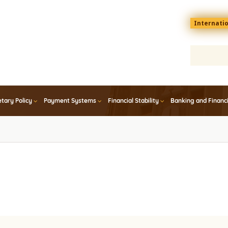
Menu
Internati
top
En
tary Policy
Payment Systems
Financial Stability
Banking and Financ