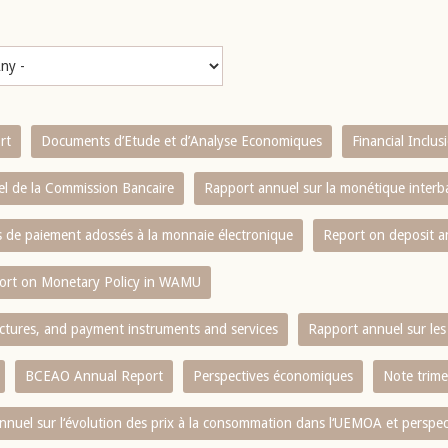
rt
Documents d’Etude et d’Analyse Economiques
Financial Inclu
l de la Commission Bancaire
Rapport annuel sur la monétique inter
es de paiement adossés à la monnaie électronique
Report on deposit 
ort on Monetary Policy in WAMU
ctures, and payment instruments and services
Rapport annuel sur les 
BCEAO Annual Report
Perspectives économiques
Note trime
nnuel sur l‘évolution des prix à la consommation dans l‘UEMOA et perspec