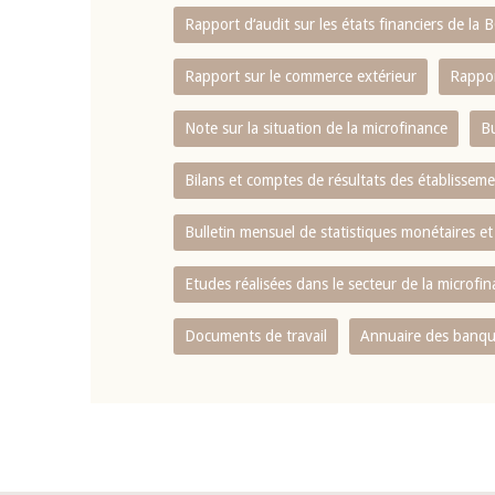
Rapport d‘audit sur les états financiers de la
Rapport sur le commerce extérieur
Rappor
Note sur la situation de la microfinance
Bu
Bilans et comptes de résultats des établissem
Bulletin mensuel de statistiques monétaires et
Etudes réalisées dans le secteur de la microfi
Documents de travail
Annuaire des banque