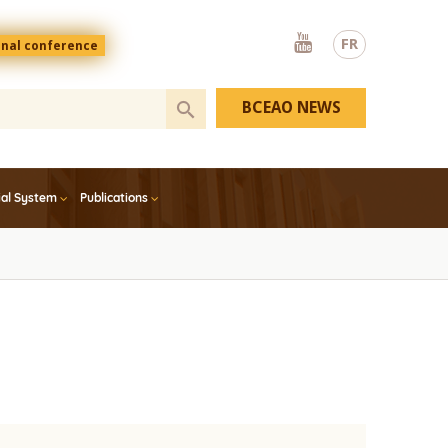
Youtube
FR
onal conference
BCEAO NEWS
ial System
Publications