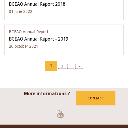
BCEAO Annual Report 2018
01 june 2022 ,
BCEAO Annual Report
BCEAO Annual Report - 2019
26 october 2021 ,
Pagination
Current
1
Page
2
Next
›
Last
»
page
page
page
More informations ?
CONTACT
Youtube