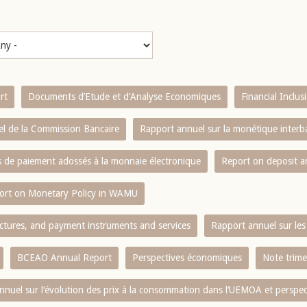
rt
Documents d’Etude et d’Analyse Economiques
Financial Inclu
l de la Commission Bancaire
Rapport annuel sur la monétique inter
es de paiement adossés à la monnaie électronique
Report on deposit 
ort on Monetary Policy in WAMU
ctures, and payment instruments and services
Rapport annuel sur les 
BCEAO Annual Report
Perspectives économiques
Note trime
nnuel sur l‘évolution des prix à la consommation dans l‘UEMOA et perspec