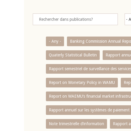
- Any -
Banking Commission Annual Repo
Quaterly Statistical Bulletin
Rapport annue
Rapport semestriel de surveillance des servic
Report on Monetary Policy in WAMU
Rep
Report on WAEMU’s financial market infrastru
Rapport annuel sur les systèmes de paiement
Note trimestrielle d‘information
Rapport a