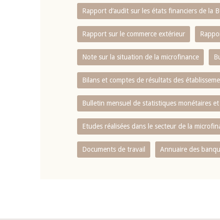
Rapport d‘audit sur les états financiers de la
Rapport sur le commerce extérieur
Rappor
Note sur la situation de la microfinance
Bu
Bilans et comptes de résultats des établissem
Bulletin mensuel de statistiques monétaires et
Etudes réalisées dans le secteur de la microfi
Documents de travail
Annuaire des banque