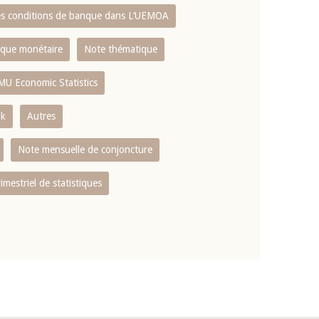
es conditions de banque dans L‘UEMOA
tique monétaire
Note thématique
MU Economic Statistics
ok
Autres
Note mensuelle de conjoncture
rimestriel de statistiques