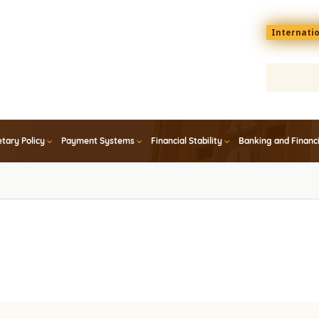
Menu
Internati
top
En
tary Policy
Payment Systems
Financial Stability
Banking and Financ