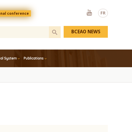
Youtube
FR
onal conference
BCEAO NEWS
ial System
Publications