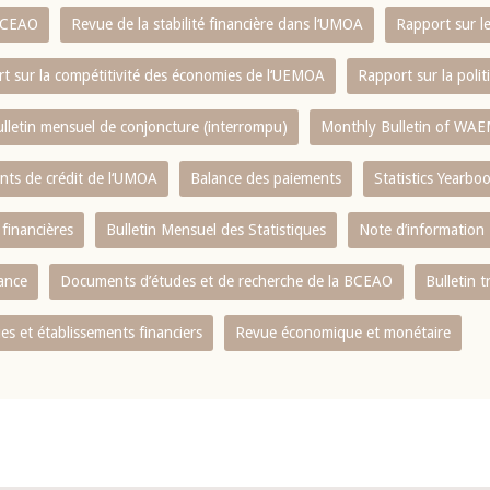
 BCEAO
Revue de la stabilité financière dans l‘UMOA
Rapport sur l
t sur la compétitivité des économies de l‘UEMOA
Rapport sur la poli
lletin mensuel de conjoncture (interrompu)
Monthly Bulletin of WAE
ents de crédit de l‘UMOA
Balance des paiements
Statistics Yearbo
 financières
Bulletin Mensuel des Statistiques
Note d’information
nance
Documents d’études et de recherche de la BCEAO
Bulletin t
s et établissements financiers
Revue économique et monétaire